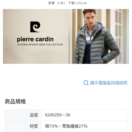
顯示電腦版詳細說明
商品規格
品號
5245259－35
材質
棉73％，聚酯纖維27％