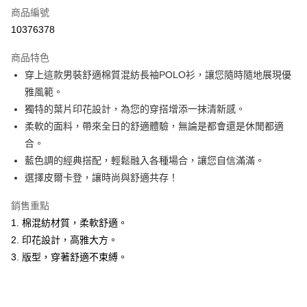
商品編號
超商取貨付款
10376378
LINE Pay
商品特色
Apple Pay
穿上這款男裝舒適棉質混紡長袖POLO衫，讓您隨時隨地展現優
雅風範。
悠遊付
獨特的葉片印花設計，為您的穿搭增添一抹清新感。
Google Pay
柔軟的面料，帶來全日的舒適體驗，無論是都會還是休閒都適
合。
ATM付款
藍色調的經典搭配，輕鬆融入各種場合，讓您自信滿滿。
選擇皮爾卡登，讓時尚與舒適共存！
運送方式
全家取貨付款
銷售重點
每筆NT$60，滿NT$1,200(含以上)免運費
1. 棉混紡材質，柔軟舒適。
2. 印花設計，高雅大方。
付款後全家取貨
3. 版型，穿著舒適不束縛。
每筆NT$60，滿NT$1,200(含以上)免運費
萊爾富取貨付款