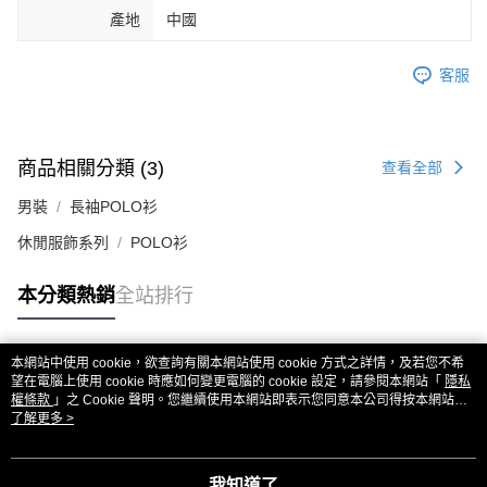
產地
中國
客服
商品相關分類 (3)
查看全部
男裝
長袖POLO衫
休閒服飾系列
POLO衫
本分類熱銷
全站排行
本網站中使用 cookie，欲查詢有關本網站使用 cookie 方式之詳情，及若您不希
熱門標籤
望在電腦上使用 cookie 時應如何變更電腦的 cookie 設定，請參閱本網站「
隱私
權條款
」之 Cookie 聲明。您繼續使用本網站即表示您同意本公司得按本網站使
用條款之 Cookie 聲明使用 cookie。
了解更多 >
我知道了