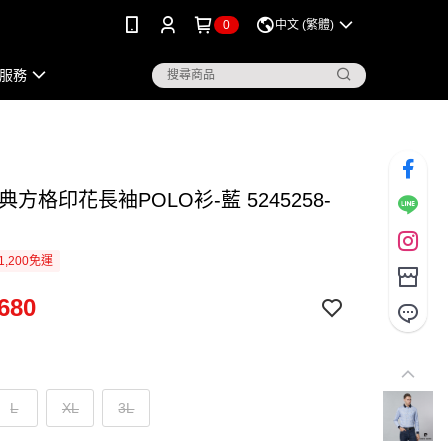
0
中文 (繁體)
服務
典方格印花長袖POLO衫-藍 5245258-
1,200免運
680
L
XL
3L