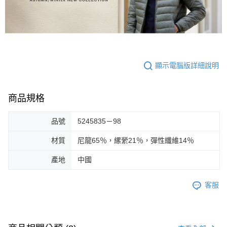
顯示電腦版詳細說明
商品規格
品號
5245835－98
材質
尼龍65％，縲縈21％，彈性纖維14％
產地
中國
客服