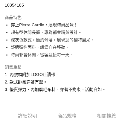
超商取貨付款
10354185
LINE Pay
商品特色
Apple Pay
穿上Pierre Cardin，展現時尚品味！
超有型休閒長褲，專為都會精英設計。
悠遊付
深灰色款式，簡約俐落，展現您的獨特風采。
Google Pay
舒適彈性面料，讓您自在移動。
時尚都會休閒，從容迎接每一天。
ATM付款
銷售重點
運送方式
1. 內腰頭附加LOGO止滑帶。
全家取貨付款
2. 款式帥氣穿著有型。
每筆NT$60，滿NT$1,200(含以上)免運費
3. 優質彈力，內加磨毛布料，穿著不拘束，活動自如。
付款後全家取貨
每筆NT$60，滿NT$1,200(含以上)免運費
詳細說明
商品規格
相關推薦
萊爾富取貨付款
每筆NT$60，滿NT$1,200(含以上)免運費