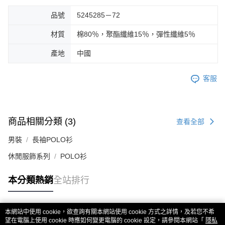
品號
5245285－72
材質
棉80％，聚酯纖維15％，彈性纖維5％
產地
中國
客服
商品相關分類 (3)
查看全部
男裝
長袖POLO衫
休閒服飾系列
POLO衫
本分類熱銷
全站排行
本網站中使用 cookie，欲查詢有關本網站使用 cookie 方式之詳情，及若您不希
熱門標籤
望在電腦上使用 cookie 時應如何變更電腦的 cookie 設定，請參閱本網站「
隱私