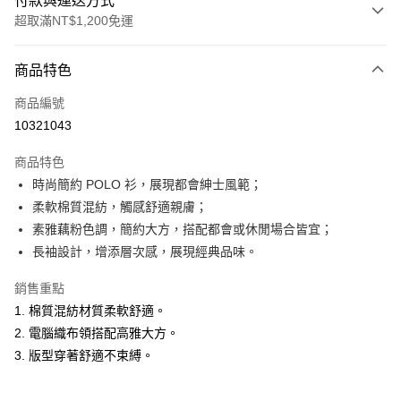
付款與運送方式
超取滿NT$1,200免運
付款方式
商品特色
信用卡一次付款
商品編號
超商取貨付款
10321043
LINE Pay
商品特色
Apple Pay
時尚簡約 POLO 衫，展現都會紳士風範；
柔軟棉質混紡，觸感舒適親膚；
悠遊付
素雅藕粉色調，簡約大方，搭配都會或休閒場合皆宜；
Google Pay
長袖設計，增添層次感，展現經典品味。
ATM付款
銷售重點
1. 棉質混紡材質柔軟舒適。
運送方式
2. 電腦織布領搭配高雅大方。
全家取貨付款
3. 版型穿著舒適不束縛。
每筆NT$60，滿NT$1,200(含以上)免運費