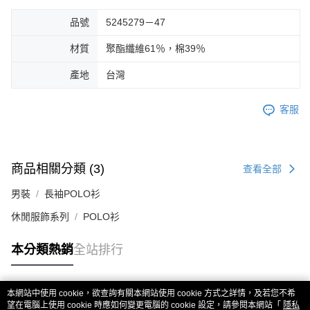
品號
5245279－47
材質
聚酯纖維61％，棉39％
產地
台灣
客服
商品相關分類 (3)
查看全部
男裝
長袖POLO衫
休閒服飾系列
POLO衫
本分類熱銷
全站排行
本網站中使用 cookie，欲查詢有關本網站使用 cookie 方式之詳情，及若您不希
熱門標籤
望在電腦上使用 cookie 時應如何變更電腦的 cookie 設定，請參閱本網站「
隱私