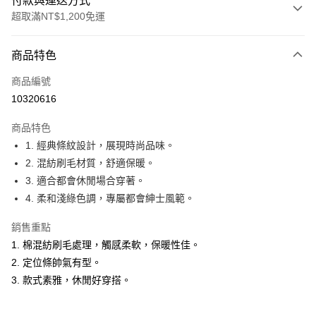
付款與運送方式
超取滿NT$1,200免運
付款方式
商品特色
信用卡一次付款
商品編號
超商取貨付款
10320616
LINE Pay
商品特色
Apple Pay
1. 經典條紋設計，展現時尚品味。
2. 混紡刷毛材質，舒適保暖。
悠遊付
3. 適合都會休閒場合穿著。
Google Pay
4. 柔和淺綠色調，專屬都會紳士風範。
ATM付款
銷售重點
1. 棉混紡刷毛處理，觸感柔軟，保暖性佳。
運送方式
2. 定位條帥氣有型。
全家取貨付款
3. 款式素雅，休閒好穿搭。
每筆NT$60，滿NT$1,200(含以上)免運費