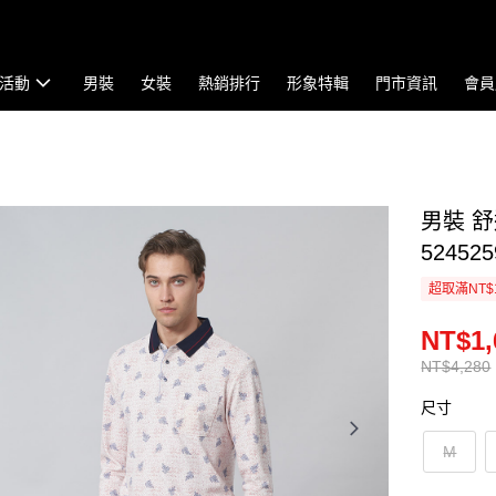
活動
男裝
女裝
熱銷排行
形象特輯
門市資訊
會員
男裝 
524525
超取滿NT$
NT$1,
NT$4,280
尺寸
M