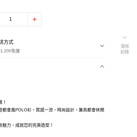
送方式
清除
1,200免運
紀錄
次付款
付款
薦！
登都會風POLO衫，質感一流，時尚設計，兼具都會休閒
信魅力，成就您的完美造型！
y