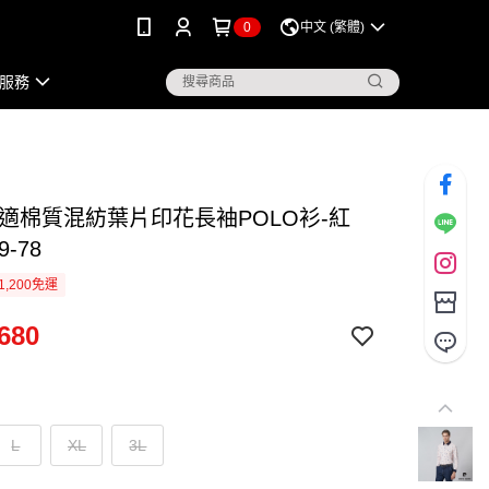
0
中文 (繁體)
服務
舒適棉質混紡葉片印花長袖POLO衫-紅
9-78
1,200免運
680
L
XL
3L