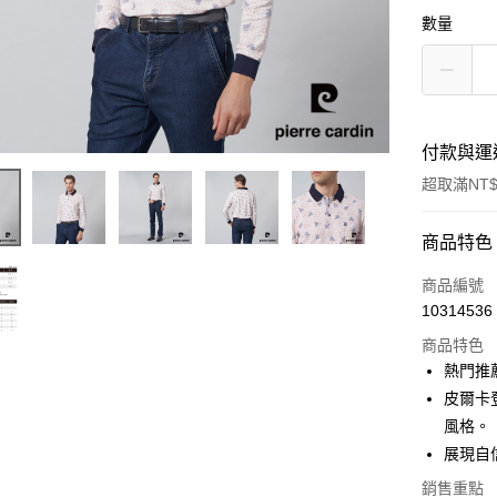
數量
付款與運
超取滿NT$
付款方式
商品特色
信用卡一
商品編號
10314536
超商取貨
商品特色
LINE Pay
熱門推
皮爾卡
Apple Pay
風格。
悠遊付
展現自
Google Pa
銷售重點