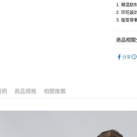
1. 棉混
ATM付款
2. 印花
3. 版型
運送方式
全家取貨
商品相關分
每筆NT$6
男裝
長
分享
付款後全
休閒服飾
每筆NT$6
男裝
【
萊爾富取
每筆NT$6
說明
商品規格
相關推薦
付款後萊
每筆NT$6
7-11取貨
每筆NT$6