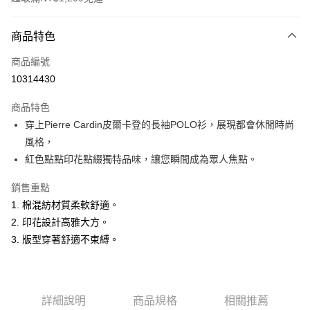
付款方式
商品特色
信用卡一次付款
商品編號
超商取貨付款
10314430
LINE Pay
商品特色
Apple Pay
穿上Pierre Cardin皮爾卡登的長袖POLO衫，展現都會休閒時尚
風格，
悠遊付
紅色點點印花點綴獨特品味，讓您瞬間成為眾人焦點。
Google Pay
銷售重點
ATM付款
1. 棉混紡材質柔軟舒適。
2. 印花設計高雅大方。
運送方式
3. 版型穿著舒適不束縛。
全家取貨付款
每筆NT$60，滿NT$1,200(含以上)免運費
付款後全家取貨
詳細說明
商品規格
相關推薦