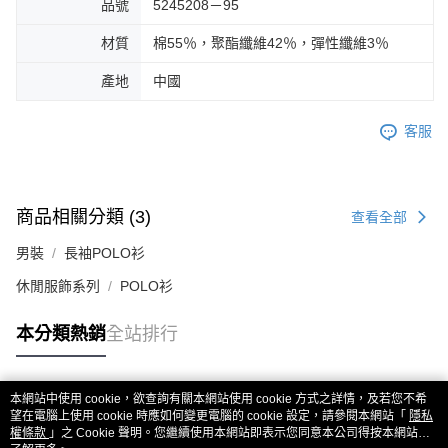
品號
5245208－95
材質
棉55％，聚酯纖維42％，彈性纖維3％
產地
中國
客服
商品相關分類 (3)
查看全部
男裝
長袖POLO衫
休閒服飾系列
POLO衫
本分類熱銷
全站排行
本網站中使用 cookie，欲查詢有關本網站使用 cookie 方式之詳情，及若您不希
熱門標籤
望在電腦上使用 cookie 時應如何變更電腦的 cookie 設定，請參閱本網站「
隱私
權條款
」之 Cookie 聲明。您繼續使用本網站即表示您同意本公司得按本網站使