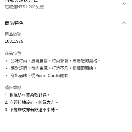
付款與運送方式
超取滿NT$1,200免運
付款方式
商品特色
信用卡一次付款
商品編號
超商取貨付款
10311975
LINE Pay
商品特色
Apple Pay
品味時尚，展現自信。時尚都會，專屬您的風格。
絕對舒適，無拘束感。打造不凡，從細節開始。
悠遊付
穿出品味，從Pierre Cardin開始。
Google Pay
銷售重點
ATM付款
1. 棉混紡材質柔軟舒適。
2. 立領拉鍊設計，帥氣大方。
運送方式
3. 下擺羅紋穿著舒適不束縛。
全家取貨付款
每筆NT$60，滿NT$1,200(含以上)免運費