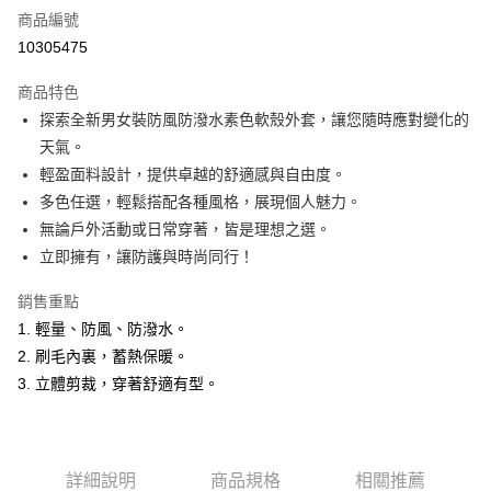
商品編號
超商取貨付款
10305475
LINE Pay
商品特色
Apple Pay
探索全新男女裝防風防潑水素色軟殼外套，讓您隨時應對變化的
天氣。
悠遊付
輕盈面料設計，提供卓越的舒適感與自由度。
Google Pay
多色任選，輕鬆搭配各種風格，展現個人魅力。
無論戶外活動或日常穿著，皆是理想之選。
ATM付款
立即擁有，讓防護與時尚同行！
運送方式
銷售重點
全家取貨付款
1. 輕量、防風、防潑水。
每筆NT$60，滿NT$1,200(含以上)免運費
2. 刷毛內裏，蓄熱保暖。
3. 立體剪裁，穿著舒適有型。
付款後全家取貨
每筆NT$60，滿NT$1,200(含以上)免運費
萊爾富取貨付款
詳細說明
商品規格
相關推薦