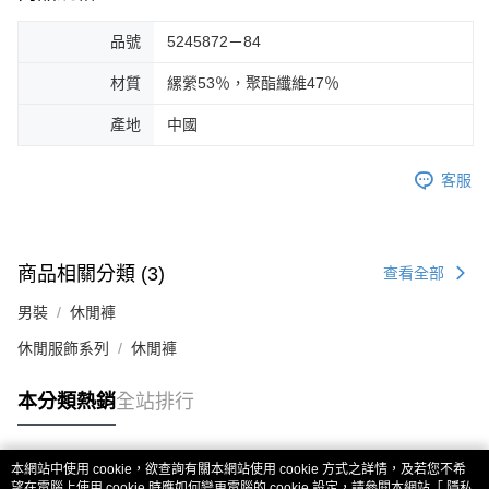
品號
5245872－84
材質
縲縈53％，聚酯纖維47％
產地
中國
客服
商品相關分類 (3)
查看全部
男裝
休閒褲
休閒服飾系列
休閒褲
本分類熱銷
全站排行
本網站中使用 cookie，欲查詢有關本網站使用 cookie 方式之詳情，及若您不希
熱門標籤
望在電腦上使用 cookie 時應如何變更電腦的 cookie 設定，請參閱本網站「
隱私