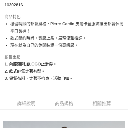
超商取貨付款
10302816
LINE Pay
商品特色
Apple Pay
穩健精緻的都會風格，Pierre Cardin 皮爾卡登服飾推出都會休閒
平口長褲！
悠遊付
款式簡約時尚，質感上乘，展現優雅格調。
Google Pay
現在就為自己的休閒裝添一份高級感。
ATM付款
銷售重點
1. 內腰頭附加LOGO止滑帶。
運送方式
2. 款式帥氣穿著有型。
全家取貨付款
3. 優質布料，穿著不拘束，活動自如。
每筆NT$60，滿NT$1,200(含以上)免運費
付款後全家取貨
每筆NT$60，滿NT$1,200(含以上)免運費
詳細說明
商品規格
相關推薦
萊爾富取貨付款
每筆NT$60，滿NT$1,200(含以上)免運費