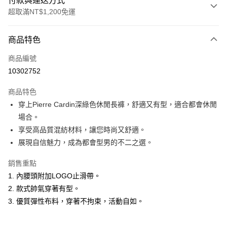
付款與運送方式
超取滿NT$1,200免運
付款方式
商品特色
信用卡一次付款
商品編號
超商取貨付款
10302752
LINE Pay
商品特色
Apple Pay
穿上Pierre Cardin深綠色休閒長褲，舒適又有型，適合都會休閒
場合。
悠遊付
享受高品質混紡材料，讓您時尚又舒適。
Google Pay
展現自信魅力，成為都會型男的不二之選。
ATM付款
銷售重點
1. 內腰頭附加LOGO止滑帶。
運送方式
2. 款式帥氣穿著有型。
全家取貨付款
3. 優質彈性布料，穿著不拘束，活動自如。
每筆NT$60，滿NT$1,200(含以上)免運費