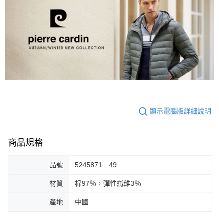
顯示電腦版詳細說明
商品規格
品號
5245871－49
材質
棉97％，彈性纖維3％
產地
中國