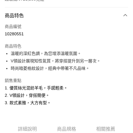
付款方式
商品特色
信用卡一次付款
商品編號
超商取貨付款
10280551
LINE Pay
商品特色
Apple Pay
溫暖的深紅色調，為您增添溫暖氛圍。
V領設計展現知性氣質，將穿搭提升到另一層次。
悠遊付
時尚暗菱格紋設計，經典中帶著不凡品味。
Google Pay
銷售重點
ATM付款
1. 優質絲光混紡羊毛，手感輕柔。
2. V領設計，穿搭簡便。
運送方式
3. 款式素雅，大方有型。
全家取貨付款
每筆NT$60，滿NT$1,200(含以上)免運費
付款後全家取貨
詳細說明
商品規格
相關推薦