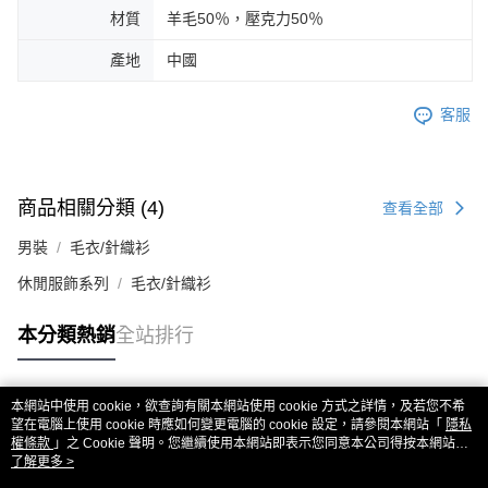
材質
羊毛50％，壓克力50％
產地
中國
客服
商品相關分類 (4)
查看全部
男裝
毛衣/針織衫
休閒服飾系列
毛衣/針織衫
本分類熱銷
全站排行
本網站中使用 cookie，欲查詢有關本網站使用 cookie 方式之詳情，及若您不希
熱門標籤
望在電腦上使用 cookie 時應如何變更電腦的 cookie 設定，請參閱本網站「
隱私
權條款
」之 Cookie 聲明。您繼續使用本網站即表示您同意本公司得按本網站使
用條款之 Cookie 聲明使用 cookie。
了解更多 >