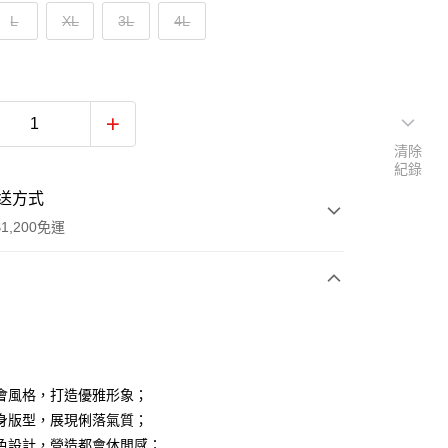
L
XL
3L
4L
清除
紀錄
送方式
1,200免運
次付款
付款
會風格，打造優雅形象；
身版型，展現俐落氣質；
色設計，營造都會休閒感；