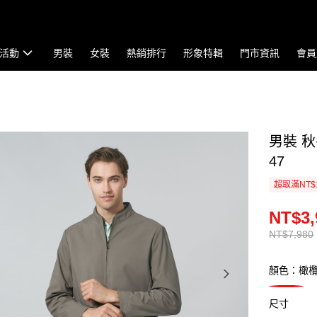
活動
男裝
女裝
熱銷排行
形象特輯
門市資訊
會員
男裝 秋
47
超取滿NT$
NT$3,
NT$7,980
顏色：橄
尺寸