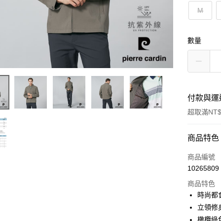
M
數量
付款與運
超取滿NT$
付款方式
商品特色
信用卡一
商品編號
10265809
超商取貨
商品特色
LINE Pay
時尚都
立領修
Apple Pay
橄欖綠