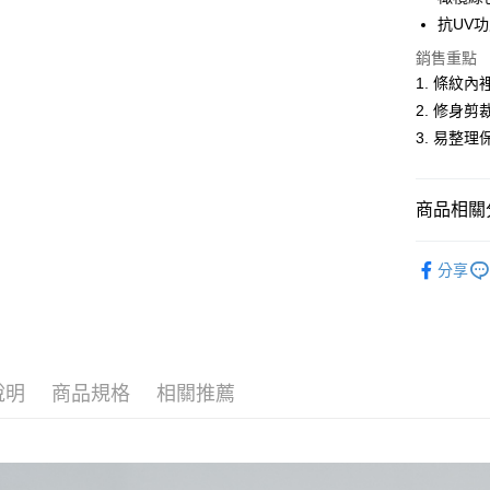
悠遊付
抗UV
Google Pa
銷售重點
1. 條紋
ATM付款
2. 修身
3. 易整
運送方式
全家取貨
商品相關分
每筆NT$6
男裝
薄
分享
付款後全
休閒服飾
每筆NT$6
男裝
【
萊爾富取
每筆NT$6
說明
商品規格
相關推薦
付款後萊
每筆NT$6
7-11取貨