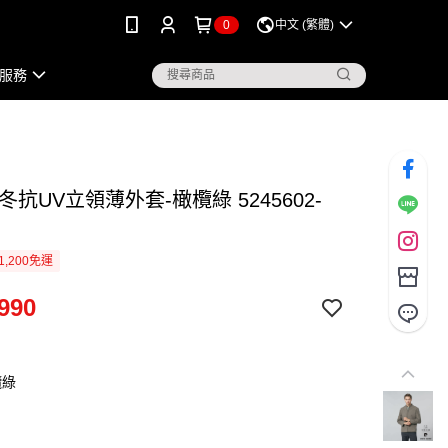
0
中文 (繁體)
服務
冬抗UV立領薄外套-橄欖綠 5245602-
1,200免運
990
欖綠