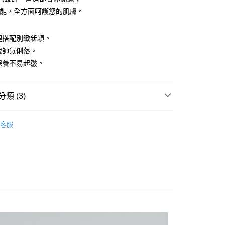
功能，全方面呵護您的肌膚。
y
內裡搭配別緻新穎。
剪裁帥氣俐落。
理保養不易起皺。
付款
類 (3)
0，滿NT$1,200(含以上)免運費
外套
客服
家取貨
系列
薄外套
0，滿NT$1,200(含以上)免運費
外套】
貨付款
0，滿NT$1,200(含以上)免運費
爾富取貨
0，滿NT$1,200(含以上)免運費
付款