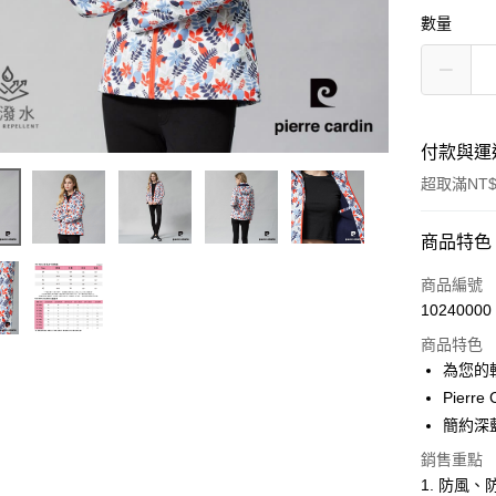
數量
付款與運
超取滿NT$
付款方式
商品特色
信用卡一
商品編號
10240000
超商取貨
商品特色
LINE Pay
為您的
Pier
Apple Pay
簡約深
悠遊付
銷售重點
1. 防風
Google Pa