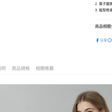
2. 葉子
ATM付款
3. 版型
運送方式
商品相關分
全家取貨
女裝
薄
每筆NT$6
分享
人氣商品
付款後全
休閒服飾
每筆NT$6
💧防潑水
萊爾富取
說明
商品規格
相關推薦
每筆NT$6
付款後萊
每筆NT$6
7-11取貨
每筆NT$6