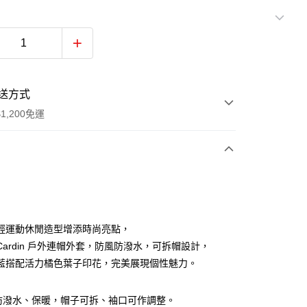
送方式
1,200免運
次付款
付款
輕運動休閒造型增添時尚亮點，
re Cardin 戶外連帽外套，防風防潑水，可拆帽設計，
藍搭配活力橘色葉子印花，完美展現個性魅力。
、防潑水、保暖，帽子可拆、袖口可作調整。
y