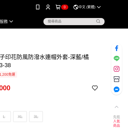
0
中文 (繁體)
服務
葉子印花防風防潑水連帽外套-深藍/橘
3-38
1,200免運
000
L
XL
3L
先逛
人氣
商品