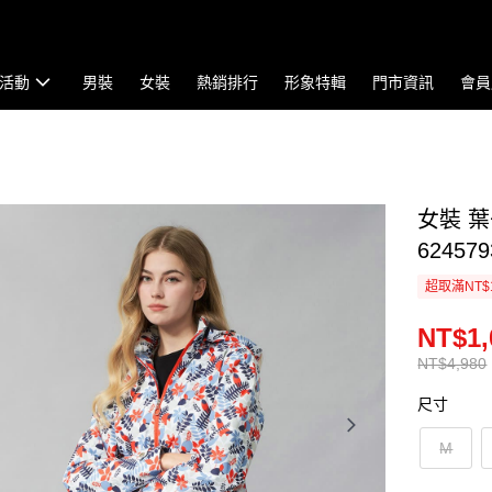
活動
男裝
女裝
熱銷排行
形象特輯
門市資訊
會員
女裝 
624579
超取滿NT$
NT$1,
NT$4,980
尺寸
M