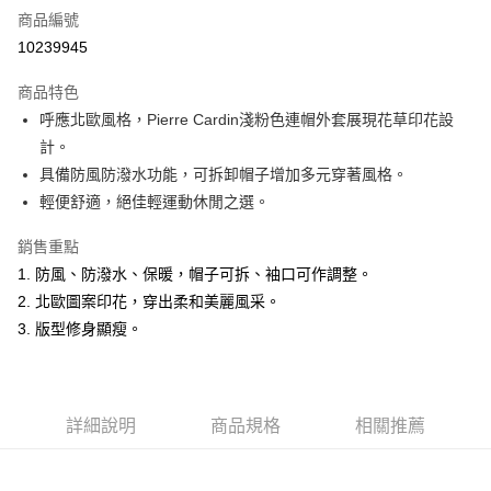
商品編號
超商取貨付款
10239945
LINE Pay
商品特色
Apple Pay
呼應北歐風格，Pierre Cardin淺粉色連帽外套展現花草印花設
計。
悠遊付
具備防風防潑水功能，可拆卸帽子增加多元穿著風格。
Google Pay
輕便舒適，絕佳輕運動休閒之選。
ATM付款
銷售重點
1. 防風、防潑水、保暖，帽子可拆、袖口可作調整。
運送方式
2. 北歐圖案印花，穿出柔和美麗風采。
全家取貨付款
3. 版型修身顯瘦。
每筆NT$60，滿NT$1,200(含以上)免運費
付款後全家取貨
每筆NT$60，滿NT$1,200(含以上)免運費
詳細說明
商品規格
相關推薦
萊爾富取貨付款