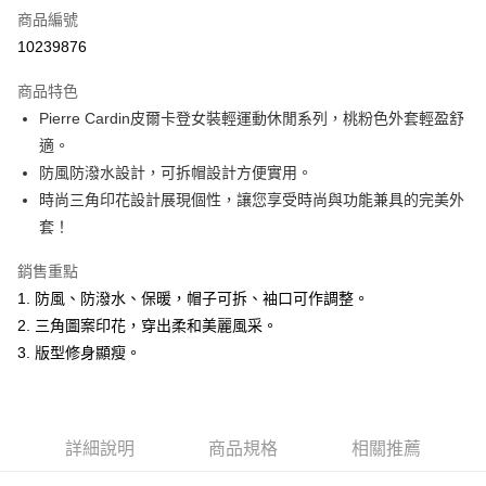
商品編號
超商取貨付款
10239876
LINE Pay
商品特色
Apple Pay
Pierre Cardin皮爾卡登女裝輕運動休閒系列，桃粉色外套輕盈舒
適。
悠遊付
防風防潑水設計，可拆帽設計方便實用。
Google Pay
時尚三角印花設計展現個性，讓您享受時尚與功能兼具的完美外
套！
ATM付款
銷售重點
運送方式
1. 防風、防潑水、保暖，帽子可拆、袖口可作調整。
全家取貨付款
2. 三角圖案印花，穿出柔和美麗風采。
每筆NT$60，滿NT$1,200(含以上)免運費
3. 版型修身顯瘦。
付款後全家取貨
每筆NT$60，滿NT$1,200(含以上)免運費
詳細說明
商品規格
相關推薦
萊爾富取貨付款